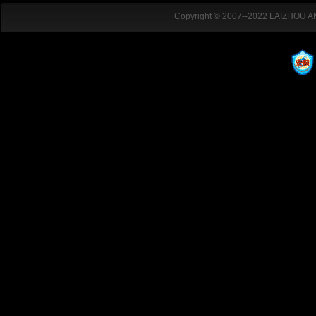
Copyright © 2007--2022 LAIZHOU 
ADD:ZUOCUN 
TEL:0086-0535-2525768 FAX:00