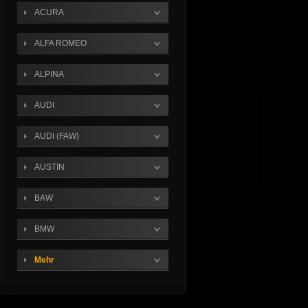
ACURA
ALFA ROMEO
ALPINA
AUDI
AUDI (FAW)
AUSTIN
BAW
BMW
Mehr